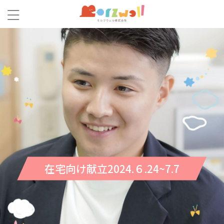
在宅向け献立2024.６.24~7.7