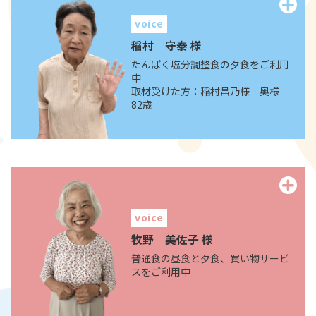
voice
稲村 守泰 様
たんぱく塩分調整食の夕食をご利用
中
取材受けた方：稲村昌乃様 奥様
82歳
voice
牧野 美佐子 様
普通食の昼食と夕食、買い物サービ
スをご利用中