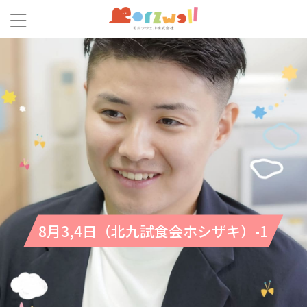
8月3,4日（北九試食会ホシザキ）-1