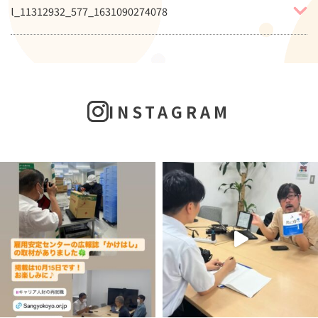
l_11312932_577_1631090274078
INSTAGRAM