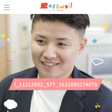
l_11312932_577_1631090274078